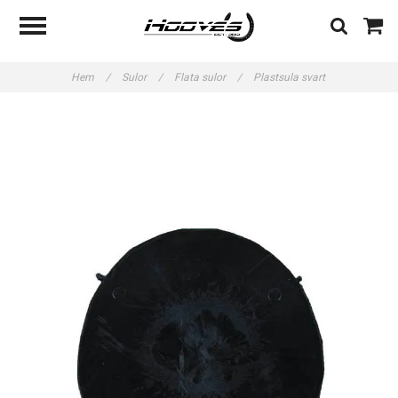
Hem
/
Sulor
/
Flata sulor
/
Plastsula svart