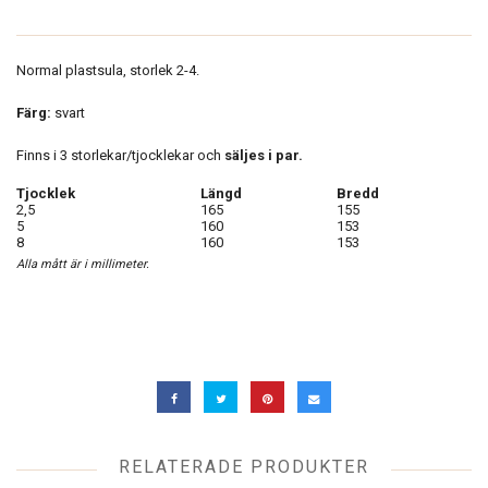
Normal plastsula, storlek 2-4.
Färg:
svart
Finns i 3 storlekar/tjocklekar och
säljes i par.
Tjocklek
Längd
Bredd
2,5
165
155
5
160
153
8
160
153
Alla mått är i millimeter.
RELATERADE PRODUKTER