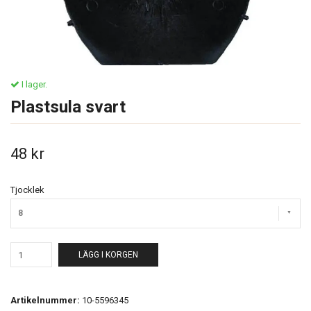
I lager.
Plastsula svart
48 kr
Tjocklek
8
LÄGG I KORGEN
Artikelnummer:
10-5596345