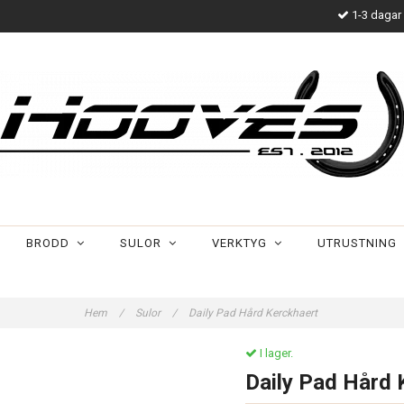
1-3 dagar 
BRODD
SULOR
VERKTYG
UTRUSTNING
Hem
/
Sulor
/
Daily Pad Hård Kerckhaert
I lager.
Daily Pad Hård 