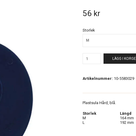
56 kr
Storlek
M
LÄGG I KORG
Artikelnummer:
10-5583029
Plastsula Hård, blå.
Storlek
Längd
M
164 mm
L
192 mm