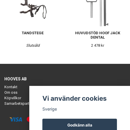
TANDSTEGE
HUVUDSTÖD HOOF JACK
DENTAL
Slutsåld
2 478 kr
HOOVES AB
Kontakt
Om oss
Vi använder cookies
Köpvillkor
Samarbetspartners
Sverige
Godkänn alla