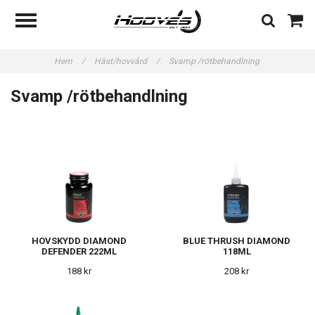
Hem
/
Häst/hovvård
/
Svamp /rötbehandlning
Svamp /rötbehandlning
HOVSKYDD DIAMOND
BLUE THRUSH DIAMOND
DEFENDER 222ML
118ML
188 kr
208 kr