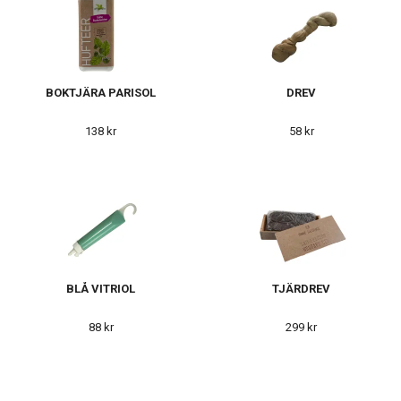
BOKTJÄRA PARISOL
DREV
138 kr
58 kr
BLÅ VITRIOL
TJÄRDREV
88 kr
299 kr