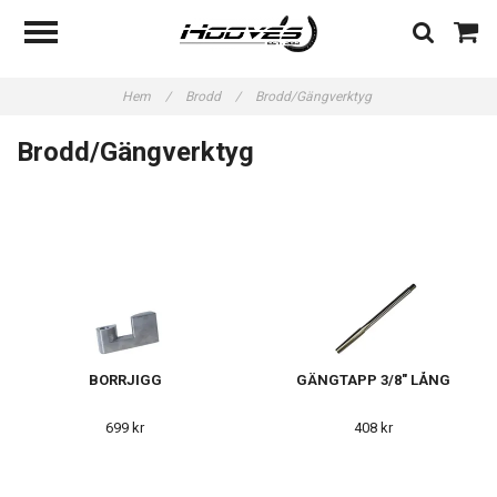
Hem
/
Brodd
/
Brodd/Gängverktyg
Brodd/Gängverktyg
BORRJIGG
GÄNGTAPP 3/8" LÅNG
699 kr
408 kr