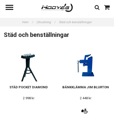
Hem
/
Utrustning
/
Städ och benställningar
Städ och benställningar
STÄD POCKET DIAMOND
BÄNKKLÄMMA JIM BLURTON
2 998 kr
2 448 kr