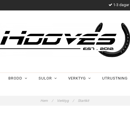
1-3 dagar 
BRODD
SULOR
VERKTYG
UTRUSTNING
Hem
/
Verktyg
/
Startkit