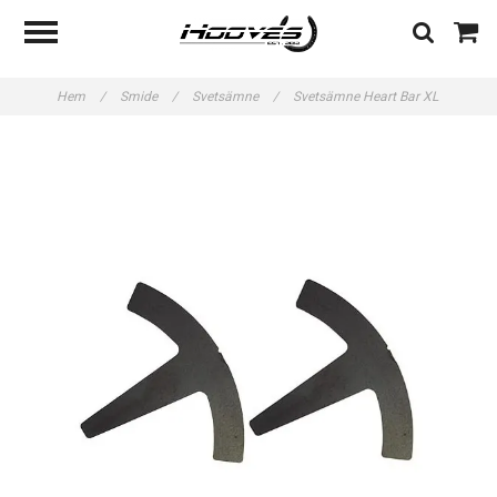
Hem
/
Smide
/
Svetsämne
/
Svetsämne Heart Bar XL