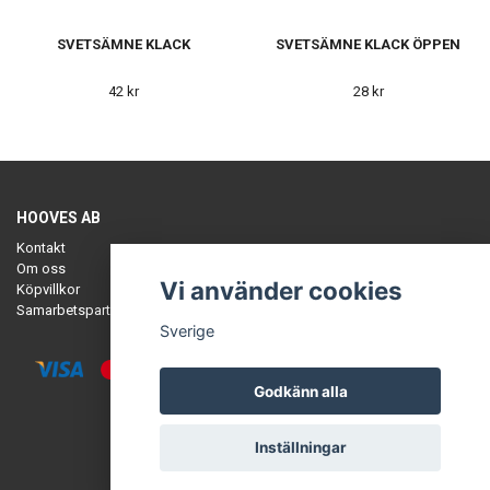
SVETSÄMNE KLACK
SVETSÄMNE KLACK ÖPPEN
42 kr
28 kr
HOOVES AB
Kontakt
Om oss
Vi använder cookies
Köpvillkor
Samarbetspartners
Sverige
Godkänn alla
© Copyright HOOVES
Inställningar
Powered by Quickbutik