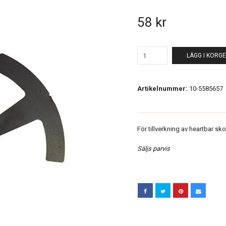
58 kr
LÄGG I KORG
Artikelnummer:
10-5585657
För tillverkning av heartbar sko
Säljs parvis