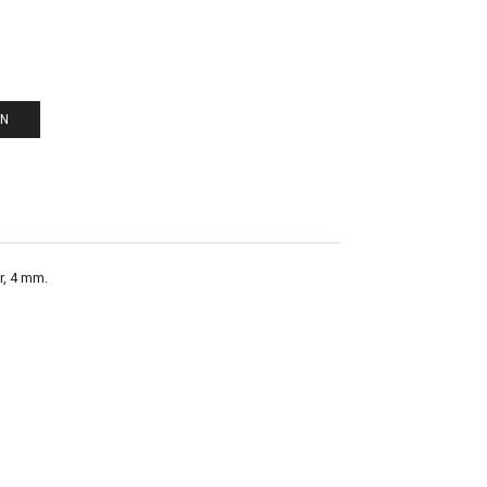
EN
r, 4 mm.