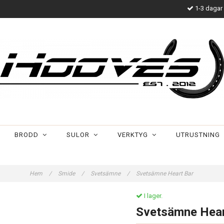
1-3 dagar 
BRODD
SULOR
VERKTYG
UTRUSTNING
Hem
/
Smide
/
Svetsämne
/
Svetsämne Heart Bar
I lager.
Svetsämne Hear