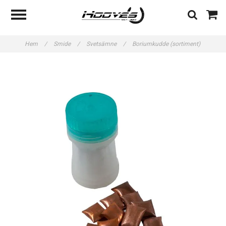
Hem
/
Smide
/
Svetsämne
/
Boriumkudde (sortiment)