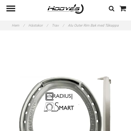
Hem
/
Hästskor
/
Trav
/
Alu Outer Rim Bak med Tåkappa