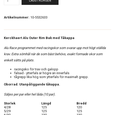
LÄGG I KORGEN
Artikelnummer:
10-5532633
Kerckhaert Alu Outer Rim Bak med Tåkappa
Alu Race programmet med racingskor som svarar upp mot högt ställda
krav. Extra sömhål när de som bäst behövs, exakt formade skor som
enkelt sätts på plats.
racingsko för trav och galopp
falsad - ytterfals är högre än innerfals
tågrepp lika hög som ytterfals för maximalt grepp.
Oborrad. Utanpåliggande tåkappa.
Säljes per par eller hel låda (10 par).
Storlek
Längd
Bredd
4/28
125
120
5/29
125
125
6/30
130
130