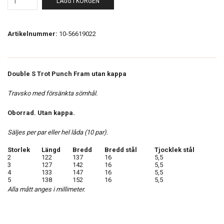
LÄGG I KORGEN
Artikelnummer:
10-56619022
Double S Trot Punch Fram utan kappa
Travsko med försänkta sömhål.
Oborrad. Utan kappa.
Säljes per par eller hel låda (10 par).
Storlek
Längd
Bredd
Bredd stål
Tjocklek stål
2
122
137
16
5,5
3
127
142
16
5,5
4
133
147
16
5,5
5
138
152
16
5,5
Alla mått anges i millimeter.