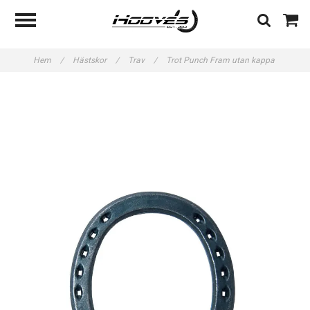
Hem
/
Hästskor
/
Trav
/
Trot Punch Fram utan kappa