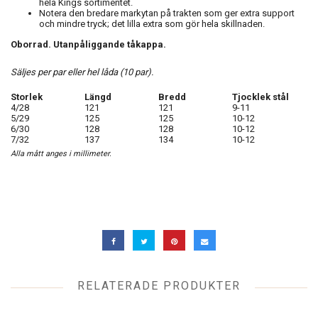
hela Kings sortimentet.
Notera den bredare markytan på trakten som ger extra support
och mindre tryck; det lilla extra som gör hela skillnaden.
Oborrad. Utanpåliggande tåkappa.
Säljes per par eller hel låda (10 par).
Storlek
Längd
Bredd
Tjocklek stål
4/28
121
121
9-11
5/29
125
125
10-12
6/30
128
128
10-12
7/32
137
134
10-12
Alla mått anges i millimeter.
RELATERADE PRODUKTER