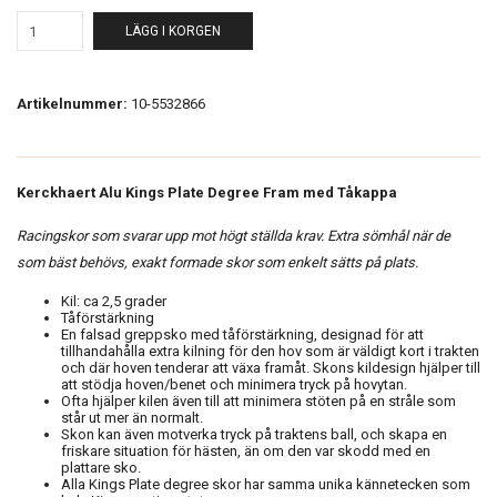
LÄGG I KORGEN
Artikelnummer:
10-5532866
Kerckhaert Alu Kings Plate Degree Fram med Tåkappa
Racingskor som svarar upp mot högt ställda krav. Extra sömhål när de
som bäst behövs, exakt formade skor som enkelt sätts på plats.
Kil: ca 2,5 grader
Tåförstärkning
En falsad greppsko med tåförstärkning, designad för att
tillhandahålla extra kilning för den hov som är väldigt kort i trakten
och där hoven tenderar att växa framåt. Skons kildesign hjälper till
att stödja hoven/benet och minimera tryck på hovytan.
Ofta hjälper kilen även till att minimera stöten på en stråle som
står ut mer än normalt.
Skon kan även motverka tryck på traktens ball, och skapa en
friskare situation för hästen, än om den var skodd med en
plattare sko.
Alla Kings Plate degree skor har samma unika kännetecken som