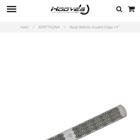
Hem
/
BORTTAGNA
/
Rasp Bellota Double Edge 14"