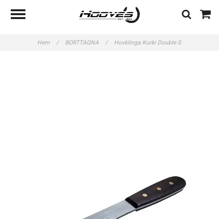
Hem
/
BORTTAGNA
/
Hovklinga Kurki Double S