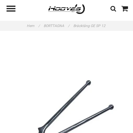
Hem
/
BORTTAGNA
/
Bräcktång GE SP 12