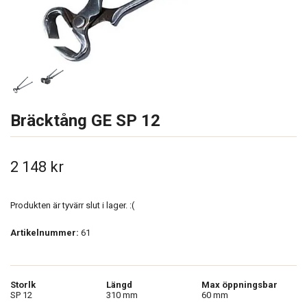
Bräcktång GE SP 12
2 148 kr
Produkten är tyvärr slut i lager. :(
Artikelnummer:
61
Storlk
Längd
Max öppningsbar
SP 12
310 mm
60 mm