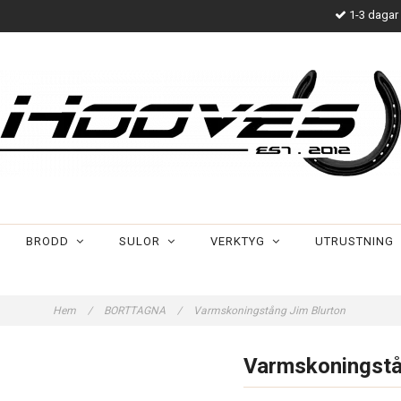
1-3 dagar 
BRODD
SULOR
VERKTYG
UTRUSTNING
Hem
/
BORTTAGNA
/
Varmskoningstång Jim Blurton
Varmskoningstå