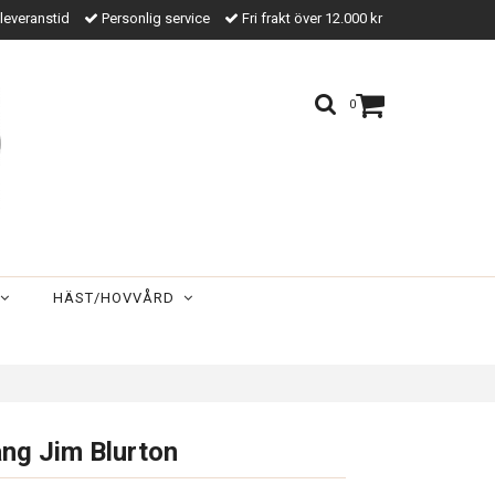
leveranstid
Personlig service
Fri frakt över 12.000 kr
0
HÄST/HOVVÅRD
ng Jim Blurton