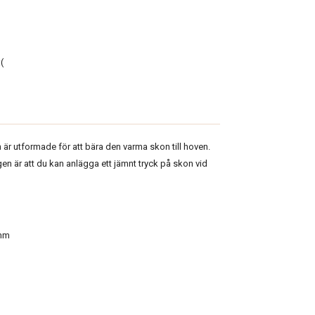
(
n
är utformade för att bära den varma skon till hoven.
n är att du kan anlägga ett jämnt tryck på skon vid
mm