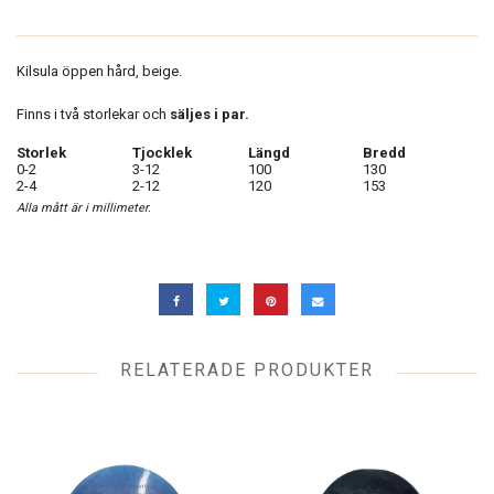
Kilsula öppen hård, beige.
Finns i två storlekar och
säljes i par.
Storlek
Tjocklek
Längd
Bredd
0-2
3-12
100
130
2-4
2-12
120
153
Alla mått är i millimeter.
RELATERADE PRODUKTER