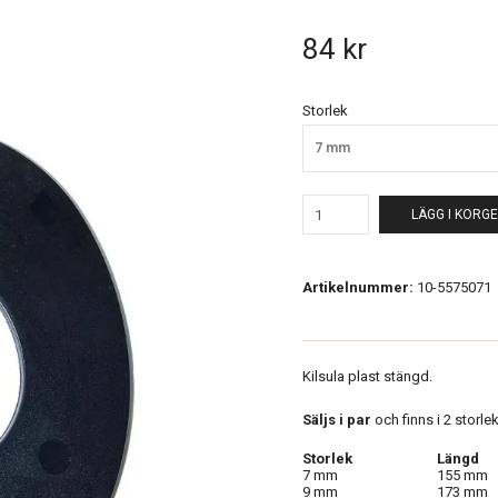
84 kr
Storlek
7 mm
LÄGG I KORG
Artikelnummer:
10-5575071
Kilsula plast stängd.
Säljs i par
och finns
i 2 storle
Storlek
Längd
7 mm
155 mm
9 mm
173 mm