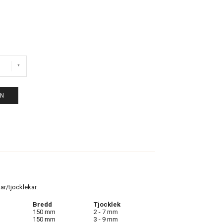
EN
kar/tjocklekar.
Bredd
Tjocklek
150 mm
2 - 7 mm
150 mm
3 - 9 mm