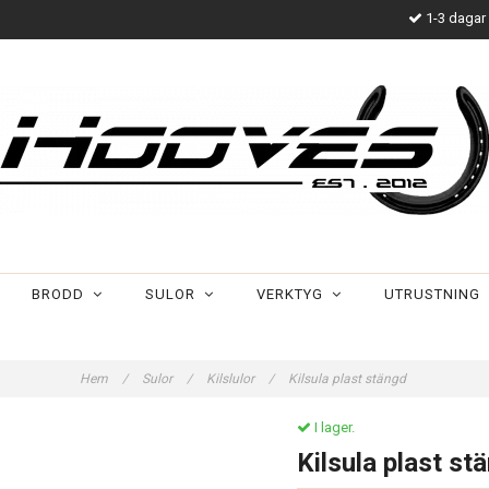
1-3 dagar 
BRODD
SULOR
VERKTYG
UTRUSTNING
Hem
/
Sulor
/
Kilslulor
/
Kilsula plast stängd
I lager.
Kilsula plast st