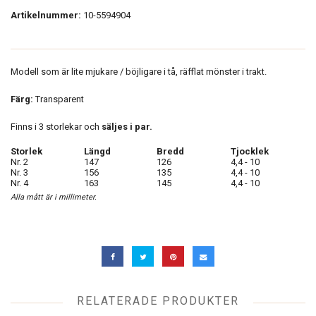
Artikelnummer:
10-5594904
Modell som är lite mjukare / böjligare i tå, räfflat mönster i trakt.
Färg:
Transparent
Finns i 3 storlekar och
säljes i par.
Storlek
Längd
Bredd
Tjocklek
Nr. 2
147
126
4,4 - 10
Nr. 3
156
135
4,4 - 10
Nr. 4
163
145
4,4 - 10
Alla mått är i millimeter.
RELATERADE PRODUKTER