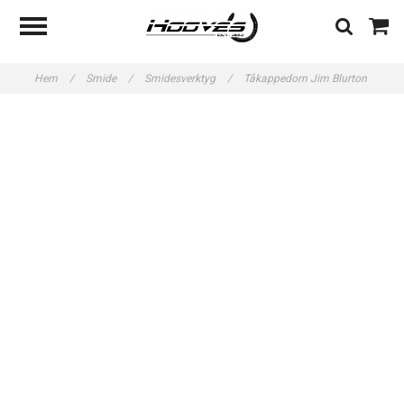
Hem
/
Smide
/
Smidesverktyg
/
Tåkappedorn Jim Blurton