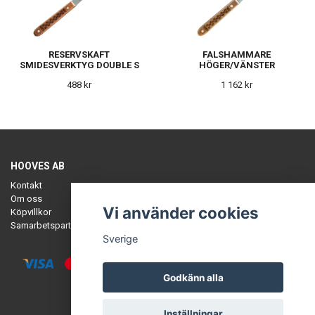
RESERVSKAFT
FALSHAMMARE
SMIDESVERKTYG DOUBLE S
HÖGER/VÄNSTER
488 kr
1 162 kr
HOOVES AB
Kontakt
Om oss
Vi använder cookies
Köpvillkor
Samarbetspartners
Sverige
Godkänn alla
© Copyright HOOVES
Inställningar