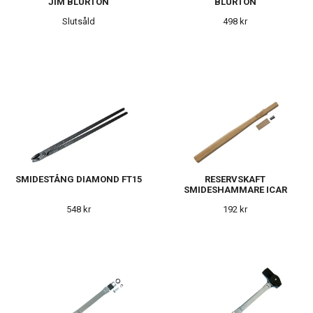
JIM BLURTON
BLURTON
Slutsåld
498 kr
SMIDESTÅNG DIAMOND FT15
RESERVSKAFT
SMIDESHAMMARE ICAR
548 kr
192 kr