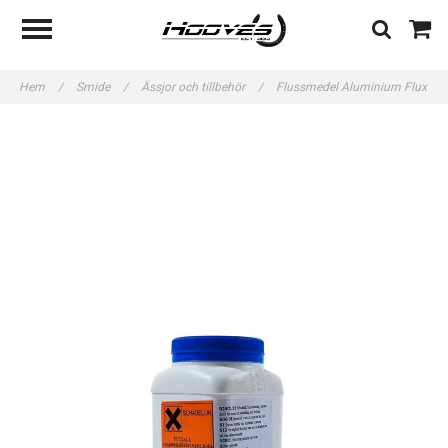
Hem
/
Smide
/
Ässjor och tillbehör
/
Flussmedel Aluminium Flux