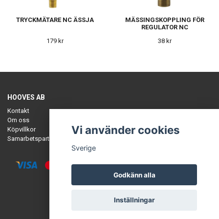
TRYCKMÄTARE NC ÄSSJA
MÄSSINGSKOPPLING FÖR
REGULATOR NC
179 kr
38 kr
HOOVES AB
Kontakt
Om oss
Vi använder cookies
Köpvillkor
Samarbetspartners
Sverige
Godkänn alla
© Copyright HOOVES
Inställningar
Powered by Quickbutik