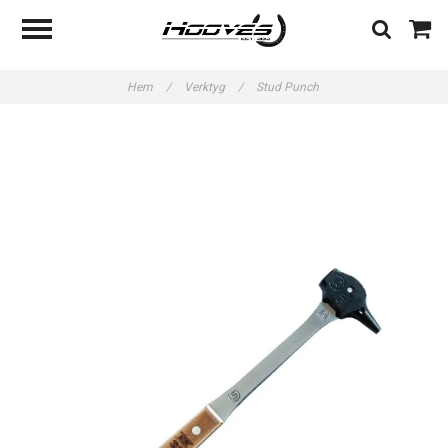
Hem
/
Verktyg
/
Stud Punch