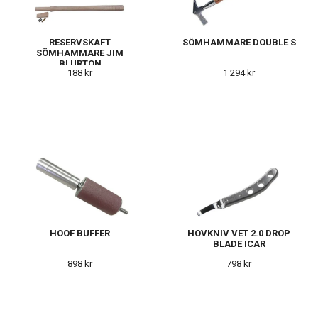
RESERVSKAFT
SÖMHAMMARE DOUBLE S
SÖMHAMMARE JIM
BLURTON
188 kr
1 294 kr
HOOF BUFFER
HOVKNIV VET 2.0 DROP
BLADE ICAR
898 kr
798 kr