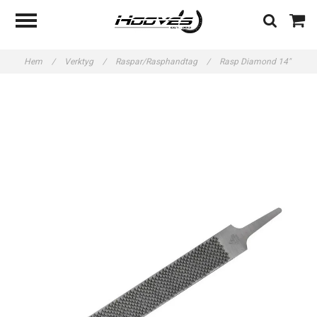
Hem
/
Verktyg
/
Raspar/Rasphandtag
/
Rasp Diamond 14"