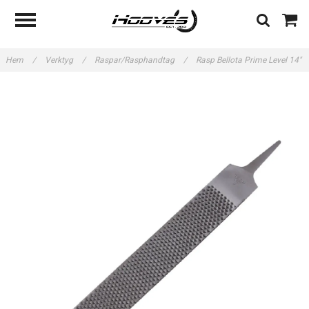
Hem
/
Verktyg
/
Raspar/Rasphandtag
/
Rasp Bellota Prime Level 14"