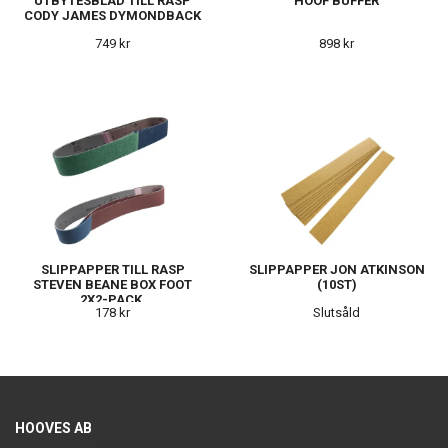
UTBYTESBLAD TILL RASP
HOOF BUFFER
CODY JAMES DYMONDBACK
749 kr
898 kr
SLIPPAPPER TILL RASP
SLIPPAPPER JON ATKINSON
STEVEN BEANE BOX FOOT
(10ST)
2X2-PACK.
178 kr
Slutsåld
HOOVES AB