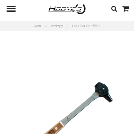
Hem
/
Verktyg
/
Pins Set Double S