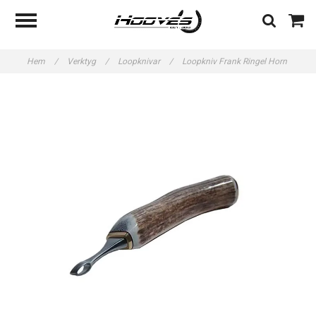
Hem
/
Verktyg
/
Loopknivar
/
Loopkniv Frank Ringel Horn