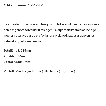
Artikelnummer:
10-5575271
Toppmodern hovkniv med design som följer konturen på hästens sula
och därigenom förenklar trimningen. Skarpt rostfritt stålblad belagd
med en rostskyddande yta för längre livslängd. Lyxigt greppvänligt
trähandtag, bekvämt året runt.
Totallängd:
215 mm
Knivblad:
55 mm
Spetsbredd:
6 mm
Modell:
Vänster (västerhänt) eller höger (högerhänt)