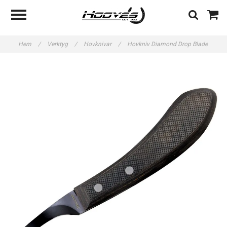
Hem
/
Verktyg
/
Hovknivar
/
Hovkniv Diamond Drop Blade