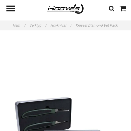
Hem
/
Verktyg
/
Hovknivar
/
Knivset Diamond Vet Pack