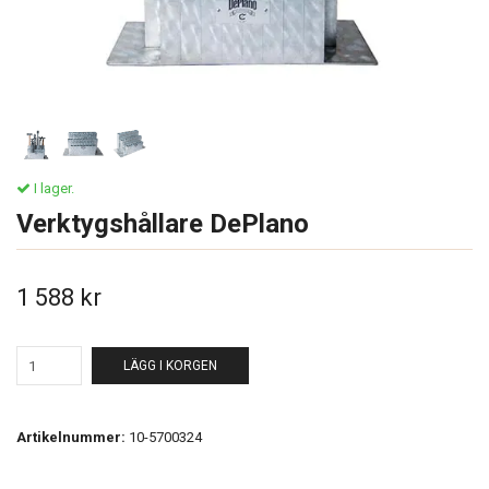
I lager.
Verktygshållare DePlano
1 588 kr
LÄGG I KORGEN
Artikelnummer:
10-5700324