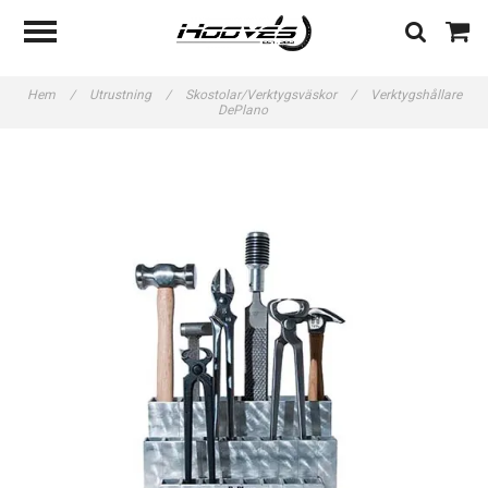
Hem
/
Utrustning
/
Skostolar/Verktygsväskor
/
Verktygshållare
DePlano