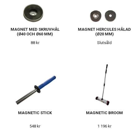
MAGNET MED SKRUVHÅL
MAGNET HERCULES HÅLAD
(Ø40 OCH Ø60 MM)
(Ø20 MM)
88 kr
Slutsåld
MAGNETIC STICK
MAGNETIC BROOM
548 kr
1 196 kr