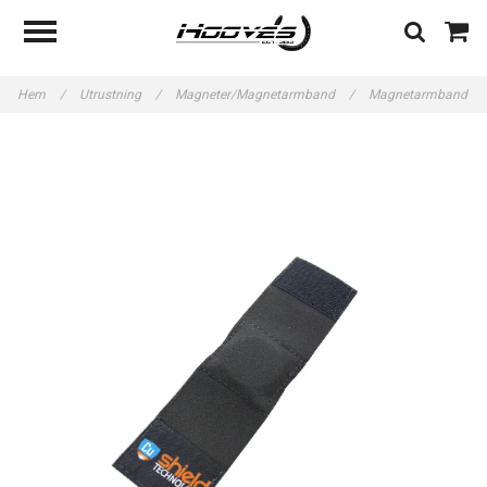
Hem
/
Utrustning
/
Magneter/Magnetarmband
/
Magnetarmband