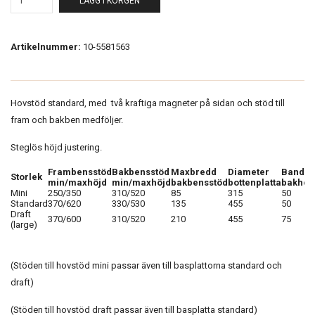
LÄGG I KORGEN
Artikelnummer:
10-5581563
Hovstöd standard, med två kraftiga magneter på sidan och stöd till
fram och bakben medföljer.
Steglös höjd justering.
Frambensstöd
Bakbensstöd
Maxbredd
Diameter
Bandbr
Storlek
min/maxhöjd
min/maxhöjd
bakbensstöd
bottenplatta
bakhov
Mini
250/350
310/520
85
315
50
Standard
370/620
330/530
135
455
50
Draft
370/600
310/520
210
455
75
(large)
(Stöden till hovstöd mini passar även till basplattorna standard och
draft)
(Stöden till hovstöd draft passar även till basplatta standard)