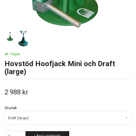
I lager.
Hovstöd Hoofjack Mini och Draft
(large)
2 988 kr
Storlek
Draft (large)