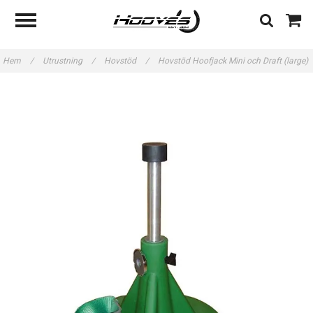
Hem
/
Utrustning
/
Hovstöd
/
Hovstöd Hoofjack Mini och Draft (large)