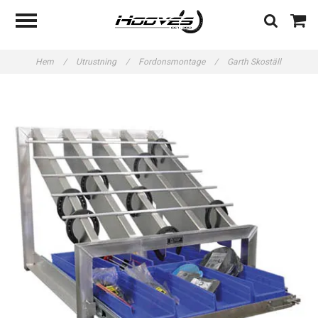
Hem
/
Utrustning
/
Fordonsmontage
/
Garth Skoställ