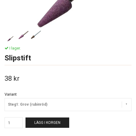
I lager.
Slipstift
38 kr
Variant
Steg1: Grov (rubinröd)
LÄGG I KORGEN