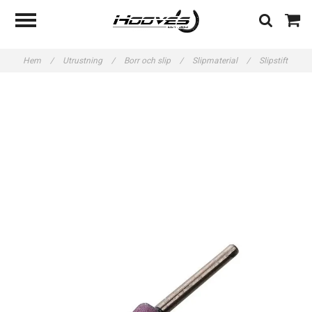
Hem
/
Utrustning
/
Borr och slip
/
Slipmaterial
/
Slipstift