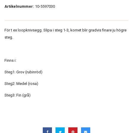
Artikelnummer:
10-5597030
För t ex loopknivsegg. Slipa i steg 1-3, kornet blir gradvis finare ju högre
steg.
Finns i:
Steg1: Grov (rubinröd)
Steg2: Medel (rosa)
Steg3: Fin (grå)