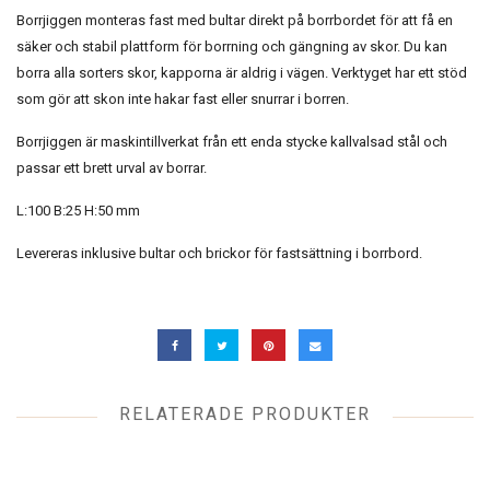
Borrjiggen monteras fast med bultar direkt på borrbordet för att få en
säker och stabil plattform för borrning och gängning av skor. Du kan
borra alla sorters skor, kapporna är aldrig i vägen. Verktyget har ett stöd
som gör att skon inte hakar fast eller snurrar i borren.
Borrjiggen är maskintillverkat från ett enda stycke kallvalsad stål och
passar ett brett urval av borrar.
L:100 B:25 H:50 mm
Levereras inklusive bultar och brickor för fastsättning i borrbord.
RELATERADE PRODUKTER