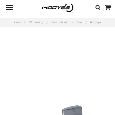
Hem
/
Utrustning
/
Borr och slip
/
Borr
/
Borrjigg