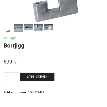
I lager.
Borrjigg
699 kr
LÄGG I KORGEN
Artikelnummer:
10-5577422