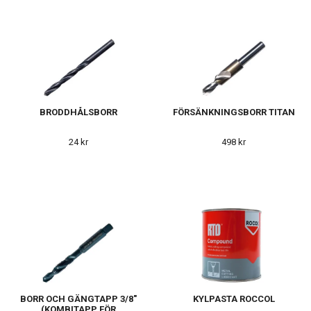
BRODDHÅLSBORR
FÖRSÄNKNINGSBORR TITAN
24 kr
498 kr
BORR OCH GÄNGTAPP 3/8"
KYLPASTA ROCCOL
(KOMBITAPP FÖR