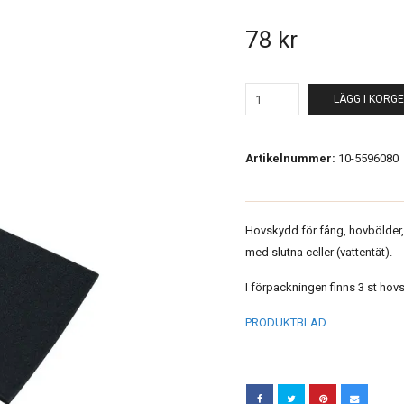
78 kr
LÄGG I KORG
Artikelnummer:
10-5596080
Hovskydd för fång, hovbölder, 
med slutna celler (vattentät).
I förpackningen finns 3 st hov
PRODUKTBLAD