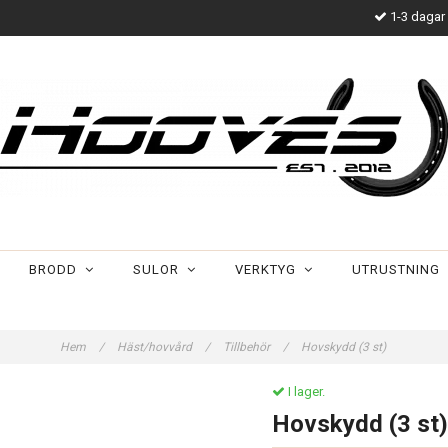
1-3 dagar 
BRODD
SULOR
VERKTYG
UTRUSTNING
Hem
/
Häst/hovvård
/
Tillbehör
/
Hovskydd (3 st)
I lager.
Hovskydd (3 st)