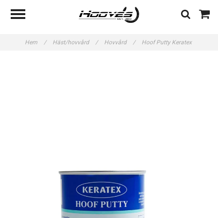
Hem
/
Häst/hovvård
/
Hovvård
/
Hoof Putty Keratex