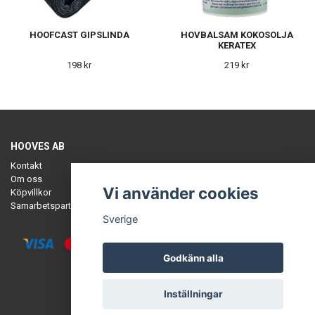
HOOFCAST GIPSLINDA
HOVBALSAM KOKOSOLJA
KERATEX
198 kr
219 kr
HOOVES AB
Kontakt
Om oss
Vi använder cookies
Köpvillkor
Samarbetspartners
Sverige
Godkänn alla
© Copyright HOOVES
Inställningar
Powered by Quickbutik