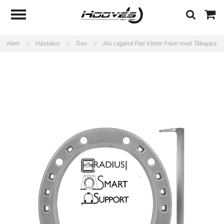
Hem
/
Hästskor
/
Trav
/
Alu Legend Flat Vinter Fram med Tåkappa