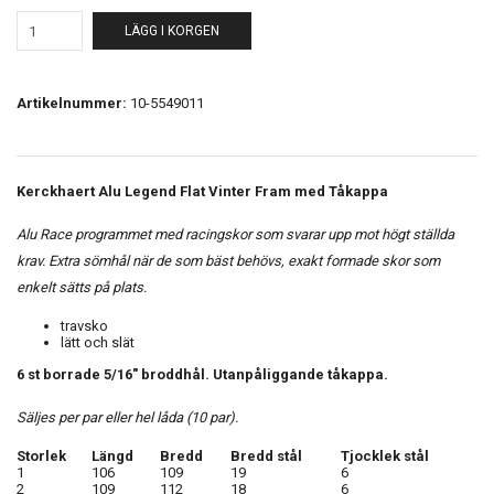
LÄGG I KORGEN
Artikelnummer:
10-5549011
Kerckhaert Alu Legend Flat Vinter Fram med Tåkappa
Alu Race programmet med racingskor som svarar upp mot högt ställda
krav. Extra sömhål när de som bäst behövs, exakt formade skor som
enkelt sätts på plats.
travsko
lätt och slät
6 st borrade 5/16" broddhål. Utanpåliggande tåkappa.
Säljes per par eller hel låda (10 par).
Storlek
Längd
Bredd
Bredd stål
Tjocklek stål
1
106
109
19
6
2
109
112
18
6