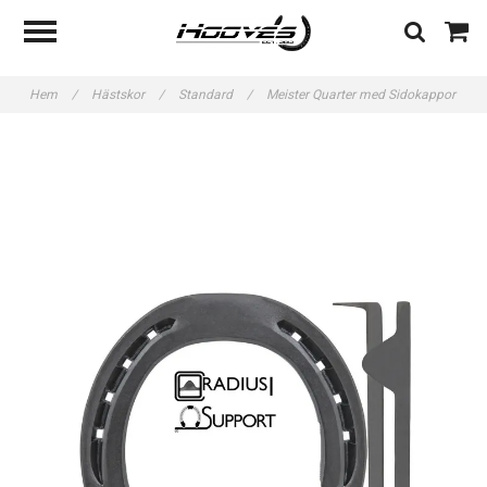
Hem
/
Hästskor
/
Standard
/
Meister Quarter med Sidokappor