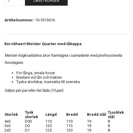
LÄGG I KORGEN
Artikelnummer:
10-5513616
Kerckhaert Meister Quarter med tåkappa
Meister högkvalitativa skor framtagna i samarbete med professionella
hovslagare.
För långa, smala hovar
Bredare vid tån och trakten
Tyska storlekar, översatta till svenska
Säljes per par eller hel låda (10 par).
Tysk
Tjocklek
Storlek
Längd
Bredd
Bredd stål
storlek
stål
4x0
D00
110
110
19
8
3x0
D0
120
115
19
8
2x0
D1
125
120
19
8