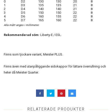
0
D2
130
130
20
8
1
D3
135
135
21
8
2
D4
140
140
21
8
3
D5
150
150
22
8
4
D6
160
155
22
8
5
D7
165
160
22
8
Alla mått anges i millimeter.
Rekommenderad söm:
Liberty-E / ESL.
Finns som tjockare variant, Meister PLUS.
Finns även med utanpåliggande sidokappor för lättare överrullning och
heter då
Meister Quarter.
RELATERADE PRODUKTER