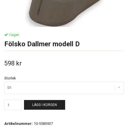
I lager.
Fölsko Dallmer modell D
598 kr
Storlek
D1
LÄGG I KORGEN
Artikelnummer:
10-5585937