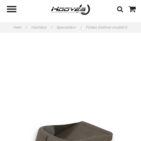
Hem
/
Hästskor
/
Specialskor
/
Fölsko Dallmer modell D