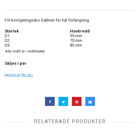
Föl korrigeringssko Dallmer för häl förlängning.
Storlek
Hovbredd
D1
55 mm
D2
70 mm
D3
85 mm
Alla mått är i millimeter.
Säljes i par
.
PRODUKTBLAD
RELATERADE PRODUKTER