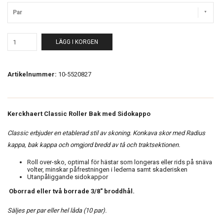
Par
LÄGG I KORGEN
Artikelnummer:
10-5520827
Kerckhaert Classic Roller Bak med Sidokappo
Classic erbjuder en etablerad stil av skoning. Konkava skor med Radius
kappa, bak kappa och omgjord bredd av tå och traktsektionen.
Roll over-sko, optimal för hästar som longeras eller rids på snäva
volter, minskar påfrestningen i lederna samt skaderisken
Utanpåliggande sidokappor
Oborrad eller två
borrade 3/8" broddhål.
Säljes per par eller hel låda (10 par).