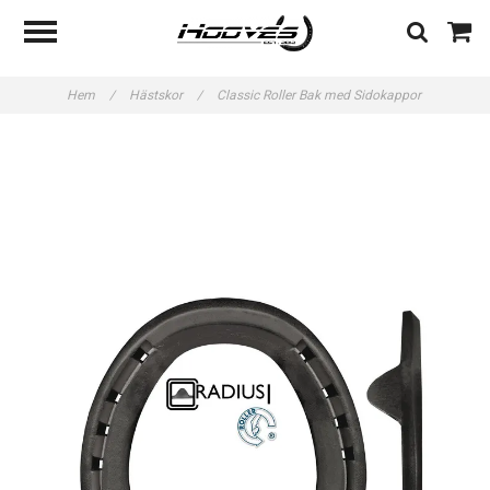
Hem
/
Hästskor
/
Classic Roller Bak med Sidokappor