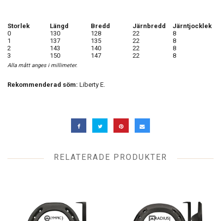
Storlek
Längd
Bredd
Järnbredd
Järntjocklek
0
130
128
22
8
1
137
135
22
8
2
143
140
22
8
3
150
147
22
8
Alla mått anges i millimeter.
Rekommenderad söm:
Liberty E.
RELATERADE PRODUKTER