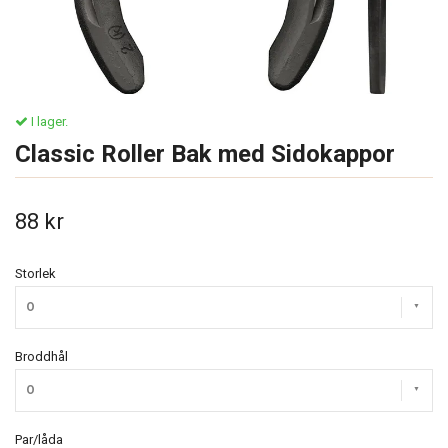
I lager.
Classic Roller Bak med Sidokappor
88 kr
Storlek
O
Broddhål
O
Par/låda