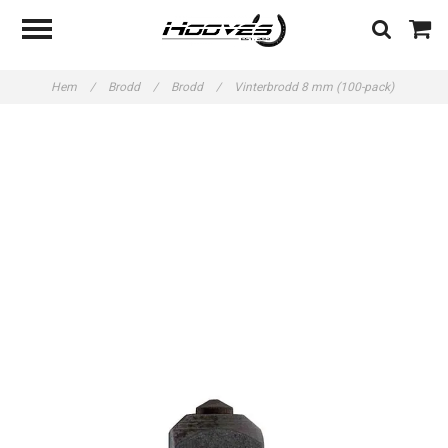
Hem
/
Brodd
/
Brodd
/
Vinterbrodd 8 mm (100-pack)