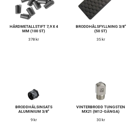
HÅRDMETALLSTIFT 7,9 X 4
BRODDHÅLSFYLLNING 3/8"
MM (100 ST)
(50 ST)
378 kr
35 kr
BRODDHÅLSINSATS
VINTERBRODD TUNGSTEN
ALUMINIUM 3/8"
MX21 (M12-GÄNGA)
9 kr
30 kr