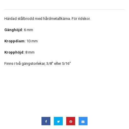
Härdad stålbrodd med hårdmetallkärna. För ridskor.
Gänghöjd:
6 mm
Kroppdiam:
10 mm
Kropphöjd:
8 mm
Finns i två gängstorlekar, 3/8" eller 5/16"