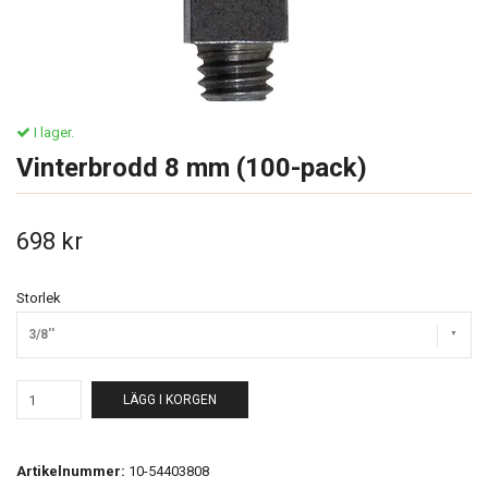
I lager.
Vinterbrodd 8 mm (100-pack)
698 kr
Storlek
3/8''
LÄGG I KORGEN
Artikelnummer:
10-54403808