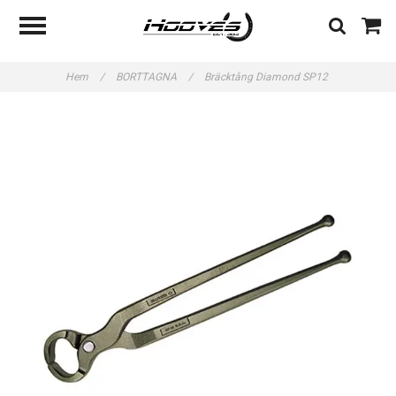
Hem
/
BORTTAGNA
/
Bräcktång Diamond SP12