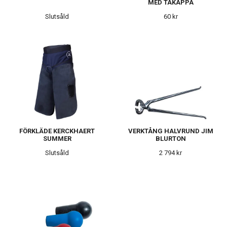
MED TÅKAPPA
Slutsåld
60 kr
FÖRKLÄDE KERCKHAERT
VERKTÅNG HALVRUND JIM
SUMMER
BLURTON
Slutsåld
2 794 kr