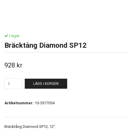
I lager.
Bräcktång Diamond SP12
928 kr
LÄGG I KORGEN
Artikelnummer:
10-5577054
Bräcktång Diamond SP12, 12".